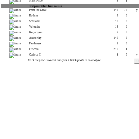
Star's Pride
5
1
3rd parent/full first cousin
Peter the Great
148
12
y
Rodney
5
0
Scotland
18
2
Volomite
15
0
Kerjacques
2
0
Axworthy
146
2
Fandango
2
0
Fuschia
210
1
Carioca II
1
0
y
Click the pencils to edit analytes. Click Update to re-analyze.