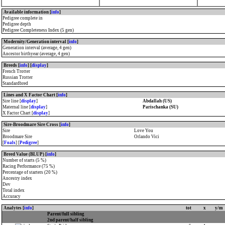
Available information [
info
]
Pedigree complete in
Pedigree depth
Pedigree Completeness Index (5 gen)
Modernity/Generation interval [
info
]
Generation interval (average, 4 gen)
Ancestor birthyear (average, 4 gen)
Breeds [
info
] [
display
]
French Trotter
Russian Trotter
Standardbred
Lines and X Factor Chart [
info
]
Sire line [
display
]
Abdallah (US)
Maternal line [
display
]
Parischanka (SU)
X Factor Chart [
display
]
Sire-Broodmare Sire Cross [
info
]
Sire
Love You
Broodmare Sire
Orlando Vici
[
Foals
] [
Pedigree
]
Breed Value (BLUP) [
info
]
Number of starts (5 %)
Racing Performance (75 %)
Percentage of starters (20 %)
Ancestry index
Dev
Total index
Accuracy
Analytes [
info
]
tot
x
y/m
Parent/full sibling
2nd parent/half sibling