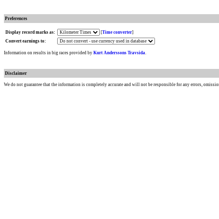
Preferences
Display record marks as:
[
Time converter
]
Convert earnings to:
Information on results in big races provided by
Kurt Anderssons Travsida
.
Disclaimer
We do not guarantee that the information is completely accurate and will not be responsible for any errors, omissio