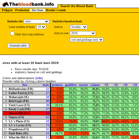
Search the Blood Bank
Pedigree
Production
Sire Stats
Breeder's Guide
Statistics for
Statistics based on foals
Least number of foals:
bred in
born in year
.
Only first crop stallions
.
sires with at least 10 foals born 2019
Race results due: 5/13/24
statistics based on colt and geldings
Colors and abbreviations [
info
]
Reorder table by clicking column headers
Sire
foals
premiers
qualifiers
starters
winners
<19
<16
>10
>50
1
Brillantissime (FR)
22
9,1%
81,8%
90,9%
81,8
%
81,8%
54,5%
63,6%
13,6%
2
Father Patrick (US)
27
0,0%
88,9%
96,3%
81,5
%
88,9%
66,7%
55,6%
14,8%
3
Maharajah (SE)
58
6,9%
93,1%
93,1%
77,6
%
86,2%
67,2%
70,7%
8,6%
4
Bold Eagle (FR)
30
0,0%
93,3%
93,3%
76,7
%
83,3%
50,0%
56,7%
16,7%
5
Uncle Lasse (US)
28
32,1%
82,1%
82,1%
75,0
%
78,6%
57,1%
57,1%
7,1%
6
Ready Cash (FR)
27
0,0%
92,6%
92,6%
74,1
%
85,2%
66,7%
66,7%
11,1%
7
Muscle Hill (US)
22
0,0%
77,3%
77,3%
72,7
%
77,3%
72,7%
63,6%
18,2%
8
Nuncio (US)
62
6,5%
83,9%
87,1%
72,6
%
83,9%
58,1%
66,1%
17,7%
9
S.J.'s Photo (US)
10
10,0%
70,0%
80,0%
70,0
%
60,0%
20,0%
40,0%
0,0%
10
S.J.'s Caviar (US)
73
21,9%
83,6%
84,9%
68,5
%
80,8%
50,7%
56,2%
12,3%
11
Propulsion (US)
31
0,0%
83,9%
83,9%
67,7
%
80,6%
61,3%
64,5%
22,6%
12
Djali Boko (SE)
15
26,7%
73,3%
73,3%
66,7
%
66,7%
33,3%
33,3%
6,7%
13
What the Hill (CA)
11
9,1%
81,8%
90,9%
63,6
%
90,9%
72,7%
63,6%
0,0%