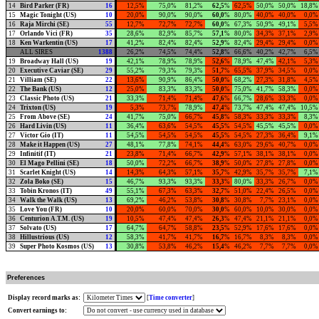
14
Bird Parker (FR)
16
12,5%
75,0%
81,2%
62,5
%
62,5%
50,0%
50,0%
18,8%
15
Magic Tonight (US)
10
20,0%
90,0%
90,0%
60,0
%
80,0%
40,0%
40,0%
0,0%
16
Raja Mirchi (SE)
55
12,7%
72,7%
72,7%
60,0
%
67,3%
50,9%
49,1%
5,5%
17
Orlando Vici (FR)
35
28,6%
82,9%
85,7%
57,1
%
80,0%
34,3%
37,1%
2,9%
18
Ken Warkentin (US)
17
41,2%
82,4%
82,4%
52,9
%
82,4%
29,4%
29,4%
0,0%
ALL SIRES
1388
26,2%
74,5%
74,4%
52,8
%
66,6%
40,2%
42,7%
6,5%
19
Broadway Hall (US)
19
42,1%
78,9%
78,9%
52,6
%
78,9%
47,4%
42,1%
5,3%
20
Executive Caviar (SE)
29
55,2%
79,3%
79,3%
51,7
%
65,5%
37,9%
34,5%
0,0%
21
Villiam (SE)
22
13,6%
90,9%
86,4%
50,0
%
68,2%
27,3%
31,8%
4,5%
22
The Bank (US)
12
25,0%
83,3%
83,3%
50,0
%
75,0%
41,7%
58,3%
0,0%
23
Classic Photo (US)
21
33,3%
71,4%
71,4%
47,6
%
66,7%
28,6%
33,3%
0,0%
24
Trixton (US)
19
5,3%
73,7%
78,9%
47,4
%
73,7%
47,4%
47,4%
10,5%
25
From Above (SE)
24
41,7%
75,0%
66,7%
45,8
%
58,3%
33,3%
33,3%
8,3%
26
Hard Livin (US)
11
36,4%
63,6%
54,5%
45,5
%
54,5%
45,5%
45,5%
0,0%
27
Victor Gio (IT)
11
54,5%
54,5%
54,5%
45,5
%
54,5%
27,3%
36,4%
9,1%
28
Make it Happen (US)
27
48,1%
77,8%
74,1%
44,4
%
63,0%
29,6%
40,7%
0,0%
29
Infinitif (IT)
21
23,8%
71,4%
66,7%
42,9
%
57,1%
38,1%
38,1%
0,0%
30
El Mago Pellini (SE)
18
50,0%
72,2%
66,7%
38,9
%
50,0%
27,8%
27,8%
0,0%
31
Scarlet Knight (US)
14
14,3%
64,3%
57,1%
35,7
%
42,9%
35,7%
35,7%
7,1%
32
Zola Boko (SE)
15
46,7%
93,3%
93,3%
33,3
%
80,0%
33,3%
26,7%
0,0%
33
Tobin Kronos (IT)
49
55,1%
67,3%
63,3%
32,7
%
51,0%
22,4%
26,5%
0,0%
34
Walk the Walk (US)
13
69,2%
46,2%
53,8%
30,8
%
30,8%
7,7%
23,1%
0,0%
35
Love You (FR)
10
20,0%
60,0%
70,0%
30,0
%
60,0%
10,0%
30,0%
0,0%
36
Centurion A.T.M. (US)
19
10,5%
47,4%
47,4%
26,3
%
47,4%
21,1%
21,1%
0,0%
37
Solvato (US)
17
64,7%
64,7%
58,8%
23,5
%
52,9%
17,6%
17,6%
0,0%
38
Hillustrious (US)
12
58,3%
41,7%
41,7%
16,7
%
16,7%
8,3%
8,3%
0,0%
39
Super Photo Kosmos (US)
13
30,8%
53,8%
46,2%
15,4
%
46,2%
7,7%
7,7%
0,0%
Preferences
Display record marks as:
[
Time converter
]
Convert earnings to: