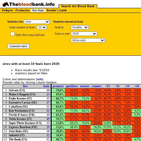
Search the Blood Bank
Pedigree
Production
Sire Stats
Breeder's Guide
Statistics for
Statistics based on foals
Least number of foals:
bred in
born in year
.
Only first crop stallions
.
sires with at least 10 foals born 2020
Race results due: 5/13/24
statistics based on fillies
Colors and abbreviations [
info
]
Reorder table by clicking column headers
Sire
foals
premiers
qualifiers
starters
winners
<19
<16
>10
>50
1
Solvato (US)
10
70,0
%
30,0%
10,0%
0,0%
10,0%
0,0%
0,0%
0,0%
2
Make it Happen (US)
23
69,6
%
60,9%
52,2%
13,0%
30,4%
0,0%
4,3%
0,0%
3
Pojke Kronos (IT)
15
66,7
%
73,3%
73,3%
6,7%
46,7%
0,0%
13,3%
0,0%
4
Executive Caviar (SE)
27
66,7
%
55,6%
51,9%
11,1%
37,0%
7,4%
7,4%
0,0%
5
Caballion (SE)
11
63,6
%
54,5%
54,5%
18,2%
45,5%
18,2%
0,0%
0,0%
6
Ken Warkentin (US)
22
63,6
%
77,3%
68,2%
27,3%
45,5%
18,2%
13,6%
4,5%
7
Flocki d'Aurcy (FR)
19
63,2
%
63,2%
47,4%
15,8%
36,8%
15,8%
10,5%
5,3%
8
Tobin Kronos (IT)
49
59,2
%
57,1%
55,1%
26,5%
42,9%
14,3%
12,2%
0,0%
9
Super Photo Kosmos (US)
13
53,8
%
69,2%
76,9%
30,8%
53,8%
7,7%
15,4%
0,0%
10
Express Bourbon (FR)
19
52,6
%
68,4%
57,9%
36,8%
57,9%
21,1%
26,3%
0,0%
11
Zola Boko (SE)
10
50,0
%
60,0%
60,0%
40,0%
50,0%
20,0%
20,0%
0,0%
12
Infinitif (IT)
12
50,0
%
58,3%
58,3%
25,0%
41,7%
8,3%
0,0%
0,0%
13
The Bank (US)
15
46,7
%
53,3%
46,7%
26,7%
26,7%
6,7%
6,7%
6,7%