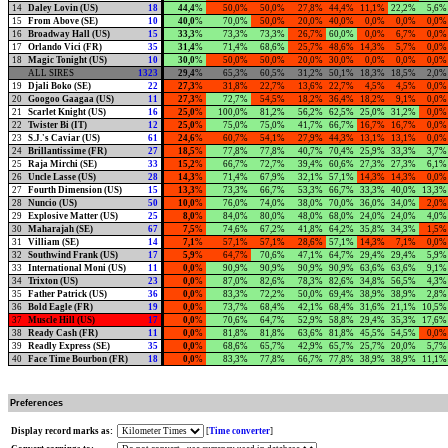
14
Daley Lovin (US)
18
44,4
%
50,0%
50,0%
27,8%
44,4%
11,1%
22,2%
5,6%
15
From Above (SE)
10
40,0
%
70,0%
50,0%
20,0%
40,0%
0,0%
0,0%
0,0%
16
Broadway Hall (US)
15
33,3
%
73,3%
73,3%
26,7%
60,0%
0,0%
6,7%
0,0%
17
Orlando Vici (FR)
35
31,4
%
71,4%
68,6%
25,7%
48,6%
14,3%
5,7%
0,0%
18
Magic Tonight (US)
10
30,0
%
50,0%
50,0%
20,0%
30,0%
0,0%
0,0%
0,0%
ALL SIRES
1323
29,4
%
65,3%
60,5%
31,2%
50,1%
18,3%
18,5%
2,0%
19
Djali Boko (SE)
22
27,3
%
31,8%
22,7%
13,6%
22,7%
4,5%
4,5%
0,0%
20
Googoo Gaagaa (US)
11
27,3
%
72,7%
54,5%
18,2%
36,4%
18,2%
9,1%
0,0%
21
Scarlet Knight (US)
16
25,0
%
100,0%
81,2%
56,2%
62,5%
25,0%
31,2%
0,0%
22
Twister Bi (IT)
12
25,0
%
75,0%
75,0%
41,7%
66,7%
16,7%
16,7%
0,0%
23
S.J.'s Caviar (US)
61
24,6
%
60,7%
54,1%
27,9%
44,3%
13,1%
13,1%
0,0%
24
Brillantissime (FR)
27
18,5
%
77,8%
77,8%
40,7%
70,4%
25,9%
33,3%
3,7%
25
Raja Mirchi (SE)
33
15,2
%
66,7%
72,7%
39,4%
60,6%
27,3%
27,3%
6,1%
26
Uncle Lasse (US)
28
14,3
%
71,4%
67,9%
32,1%
57,1%
14,3%
14,3%
0,0%
27
Fourth Dimension (US)
15
13,3
%
73,3%
66,7%
53,3%
66,7%
33,3%
40,0%
13,3%
28
Nuncio (US)
50
10,0
%
76,0%
74,0%
38,0%
70,0%
36,0%
34,0%
2,0%
29
Explosive Matter (US)
25
8,0
%
84,0%
80,0%
48,0%
68,0%
24,0%
24,0%
4,0%
30
Maharajah (SE)
67
7,5
%
74,6%
67,2%
41,8%
64,2%
35,8%
34,3%
1,5%
31
Villiam (SE)
14
7,1
%
57,1%
57,1%
28,6%
57,1%
14,3%
7,1%
0,0%
32
Southwind Frank (US)
17
5,9
%
64,7%
70,6%
47,1%
64,7%
29,4%
29,4%
5,9%
33
International Moni (US)
11
0,0
%
90,9%
90,9%
90,9%
90,9%
63,6%
63,6%
9,1%
34
Trixton (US)
23
0,0
%
87,0%
82,6%
78,3%
82,6%
34,8%
56,5%
4,3%
35
Father Patrick (US)
36
0,0
%
83,3%
72,2%
50,0%
69,4%
38,9%
38,9%
2,8%
36
Bold Eagle (FR)
19
0,0
%
73,7%
68,4%
42,1%
68,4%
31,6%
21,1%
10,5%
37
Muscle Hill (US)
17
0,0
%
70,6%
64,7%
52,9%
58,8%
29,4%
35,3%
17,6%
38
Ready Cash (FR)
11
0,0
%
81,8%
81,8%
63,6%
81,8%
45,5%
54,5%
0,0%
39
Readly Express (SE)
35
0,0
%
68,6%
65,7%
42,9%
65,7%
25,7%
20,0%
5,7%
40
Face Time Bourbon (FR)
18
0,0
%
83,3%
77,8%
66,7%
77,8%
38,9%
38,9%
11,1%
Preferences
Display record marks as:
[
Time converter
]