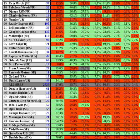
15
Raja Mirchi (SE)
37
13,5%
56,8%
21,6%
8,1%
21,6%
0,0%
0,0%
0,0%
16
Fabulous Wood (FR)
32
6,2%
40,6%
25,0%
6,2%
18,8%
3,1%
3,1%
0,0%
17
Django Riff (FR)
11
18,2%
36,4%
27,3%
9,1%
9,1%
0,0%
0,0%
0,0%
18
Charly du Noyer (FR)
19
10,5%
42,1%
36,8%
0,0%
21,1%
0,0%
0,0%
0,0%
19
Nuncio (US)
63
14,3%
31,7%
17,5%
3,2%
14,3%
0,0%
0,0%
0,0%
20
Readly Express (SE)
105
5,7%
36,2%
21,9%
9,5%
16,2%
3,8%
3,8%
0,0%
21
Brillantissime (FR)
39
12,8%
61,5%
41,0%
17,9%
30,8%
5,1%
7,7%
0,0%
22
Googoo Gaagaa (US)
130
14,6%
33,8%
29,2%
9,2%
23,8%
2,3%
3,1%
0,8%
23
Maharajah (SE)
112
14,3%
50,0%
30,4%
9,8%
25,9%
2,7%
3,6%
0,0%
24
S.J.'s Caviar (US)
92
27,2%
29,3%
17,4%
6,5%
13,0%
2,2%
3,3%
2,2%
25
Love You (FR)
21
14,3%
42,9%
19,0%
4,8%
19,0%
4,8%
4,8%
0,0%
26
Perfect Spirit (US)
17
41,2%
35,3%
29,4%
17,6%
23,5%
0,0%
11,8%
0,0%
27
Fourth Dimension (US)
34
14,7%
47,1%
32,4%
11,8%
20,6%
2,9%
0,0%
0,0%
28
Explosive Matter (US)
47
40,4%
27,7%
17,0%
0,0%
12,8%
0,0%
0,0%
0,0%
29
Orlando Vici (FR)
62
33,9%
40,3%
24,2%
3,2%
16,1%
1,6%
3,2%
0,0%
30
Bird Parker (FR)
12
0,0%
41,7%
41,7%
8,3%
25,0%
8,3%
0,0%
0,0%
31
From Above (SE)
27
29,6%
29,6%
22,2%
11,1%
18,5%
11,1%
7,4%
0,0%
32
Panne de Moteur (SE)
11
45,5%
54,5%
36,4%
9,1%
18,2%
0,0%
0,0%
0,0%
33
Gotland (FR)
13
7,7%
53,8%
23,1%
7,7%
15,4%
7,7%
7,7%
0,0%
34
Uncle Lasse (US)
44
34,1%
27,3%
9,1%
2,3%
6,8%
0,0%
0,0%
0,0%
ALL SIRES
2727
27,0%
33,7%
22,2%
7,1%
16,6%
2,3%
2,7%
0,4%
35
Donato Hanover (US)
61
26,2%
39,3%
19,7%
4,9%
11,5%
0,0%
1,6%
0,0%
36
Scarlet Knight (US)
16
25,0%
37,5%
18,8%
0,0%
0,0%
0,0%
0,0%
0,0%
37
Up and Quick (FR)
17
11,8%
35,3%
17,6%
0,0%
11,8%
0,0%
0,0%
0,0%
38
Cruzado Dela Noche (US)
27
40,7%
25,9%
18,5%
0,0%
14,8%
0,0%
0,0%
0,0%
39
Who's Who (SE)
57
38,6%
29,8%
24,6%
5,3%
15,8%
1,8%
0,0%
0,0%
40
Djali Boko (SE)
53
35,8%
15,1%
9,4%
3,8%
7,5%
0,0%
1,9%
0,0%
41
Canepa Hanover (US)
22
27,3%
9,1%
4,5%
0,0%
0,0%
0,0%
0,0%
0,0%
42
Mosaique Face (SE)
21
38,1%
28,6%
23,8%
4,8%
19,0%
0,0%
0,0%
0,0%
43
Ken Warkentin (US)
24
54,2%
25,0%
20,8%
0,0%
20,8%
0,0%
0,0%
0,0%
44
El Mago Pellini (SE)
13
53,8%
7,7%
0,0%
0,0%
0,0%
0,0%
0,0%
0,0%
45
Yield Boko (SE)
12
58,3%
8,3%
8,3%
0,0%
8,3%
0,0%
0,0%
0,0%
46
Quite Easy U.S. (US)
18
61,1%
44,4%
33,3%
11,1%
16,7%
5,6%
5,6%
5,6%
47
Tumble Dust (DK)
10
70,0%
0,0%
0,0%
0,0%
0,0%
0,0%
0,0%
0,0%