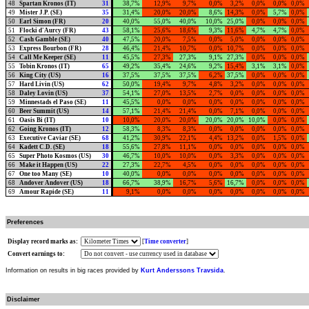
48
Spartan Kronos (IT)
31
38,7%
12,9%
9,7%
0,0%
3,2%
0,0%
0,0%
0,0%
49
Mister J.P. (SE)
35
31,4%
20,0%
20,0%
8,6%
14,3%
0,0%
5,7%
0,0%
50
Earl Simon (FR)
20
40,0%
55,0%
40,0%
10,0%
25,0%
0,0%
0,0%
0,0%
51
Flocki d'Aurcy (FR)
43
58,1%
25,6%
18,6%
9,3%
11,6%
4,7%
4,7%
0,0%
52
Cash Gamble (SE)
40
47,5%
20,0%
7,5%
0,0%
5,0%
0,0%
0,0%
0,0%
53
Express Bourbon (FR)
28
46,4%
21,4%
10,7%
0,0%
10,7%
0,0%
0,0%
0,0%
54
Call Me Keeper (SE)
11
45,5%
27,3%
27,3%
9,1%
27,3%
0,0%
0,0%
0,0%
55
Tobin Kronos (IT)
65
49,2%
35,4%
24,6%
9,2%
15,4%
3,1%
3,1%
0,0%
56
King City (US)
16
37,5%
37,5%
37,5%
6,2%
37,5%
0,0%
0,0%
0,0%
57
Hard Livin (US)
62
50,0%
19,4%
9,7%
4,8%
3,2%
0,0%
0,0%
0,0%
58
Daley Lovin (US)
37
54,1%
27,0%
13,5%
2,7%
0,0%
0,0%
0,0%
0,0%
59
Minnestads el Paso (SE)
11
45,5%
0,0%
0,0%
0,0%
0,0%
0,0%
0,0%
0,0%
60
Beer Summit (US)
14
57,1%
21,4%
21,4%
0,0%
7,1%
0,0%
0,0%
0,0%
61
Oasis Bi (IT)
10
10,0%
20,0%
20,0%
20,0%
20,0%
10,0%
0,0%
0,0%
62
Going Kronos (IT)
12
58,3%
8,3%
8,3%
0,0%
0,0%
0,0%
0,0%
0,0%
63
Executive Caviar (SE)
68
41,2%
30,9%
22,1%
4,4%
13,2%
0,0%
1,5%
0,0%
64
Kadett C.D. (SE)
18
55,6%
27,8%
11,1%
0,0%
0,0%
0,0%
0,0%
0,0%
65
Super Photo Kosmos (US)
30
46,7%
10,0%
10,0%
0,0%
3,3%
0,0%
0,0%
0,0%
66
Make it Happen (US)
22
27,3%
22,7%
4,5%
0,0%
0,0%
0,0%
0,0%
0,0%
67
One too Many (SE)
10
40,0%
0,0%
0,0%
0,0%
0,0%
0,0%
0,0%
0,0%
68
Andover Andover (US)
18
66,7%
38,9%
16,7%
5,6%
16,7%
0,0%
0,0%
0,0%
69
Amour Rapide (SE)
11
9,1%
0,0%
0,0%
0,0%
0,0%
0,0%
0,0%
0,0%
Preferences
Display record marks as:
[
Time converter
]
Convert earnings to:
Information on results in big races provided by
Kurt Anderssons Travsida
.
Disclaimer