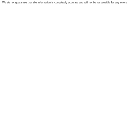
We do not guarantee that the information is completely accurate and will not be responsible for any error