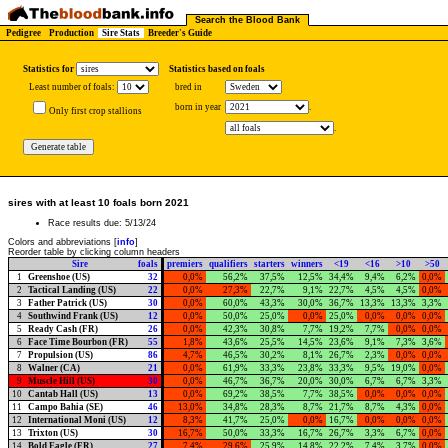
Search the Blood Bank
Pedigree
Production
Sire Stats
Breeder's Guide
Statistics for
Statistics based on foals
Least number of foals:
bred in
born in year
.
Only first crop stallions
.
sires with at least 10 foals born 2021
Race results due: 5/13/24
Colors and abbreviations [
info
]
Reorder table by clicking column headers
Sire
foals
premiers
qualifiers
starters
winners
<19
<16
>10
>50
1
Greenshoe (US)
32
0,0%
56,2%
37,5%
12,5%
34,4%
9,4%
6,2%
0,0%
2
Tactical Landing (US)
22
0,0%
27,3%
22,7%
9,1%
22,7%
4,5%
4,5%
0,0%
3
Father Patrick (US)
30
0,0%
60,0%
43,3%
30,0%
36,7%
13,3%
13,3%
3,3%
4
Southwind Frank (US)
12
0,0%
50,0%
25,0%
0,0%
25,0%
0,0%
0,0%
0,0%
5
Ready Cash (FR)
26
0,0%
42,3%
30,8%
7,7%
19,2%
7,7%
0,0%
0,0%
6
Face Time Bourbon (FR)
55
1,8%
43,6%
25,5%
14,5%
23,6%
9,1%
7,3%
3,6%
7
Propulsion (US)
86
4,7%
46,5%
30,2%
8,1%
26,7%
2,3%
0,0%
0,0%
8
Walner (CA)
21
0,0%
61,9%
33,3%
23,8%
33,3%
9,5%
19,0%
0,0%
9
Muscle Hill (US)
30
0,0%
46,7%
36,7%
20,0%
30,0%
6,7%
6,7%
3,3%
10
Cantab Hall (US)
13
0,0%
69,2%
38,5%
7,7%
38,5%
0,0%
0,0%
0,0%
11
Campo Bahia (SE)
46
13,0%
34,8%
28,3%
8,7%
21,7%
8,7%
4,3%
0,0%
12
International Moni (US)
12
8,3%
41,7%
25,0%
0,0%
16,7%
0,0%
0,0%
0,0%
13
Trixton (US)
30
16,7%
50,0%
33,3%
16,7%
26,7%
3,3%
6,7%
0,0%
14
Bold Eagle (FR)
27
7,4%
29,6%
25,9%
14,8%
22,2%
7,4%
3,7%
0,0%