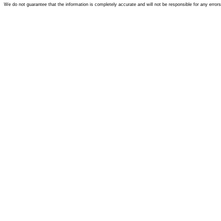
We do not guarantee that the information is completely accurate and will not be responsible for any error