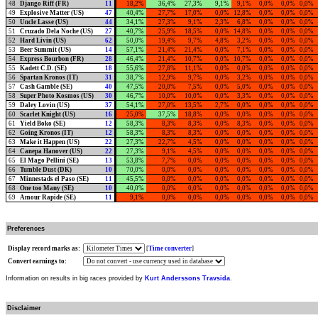
48
Django Riff (FR)
11
18,2%
36,4%
27,3%
9,1%
9,1%
0,0%
0,0%
0,0%
49
Explosive Matter (US)
47
40,4%
27,7%
17,0%
0,0%
12,8%
0,0%
0,0%
0,0%
50
Uncle Lasse (US)
44
34,1%
27,3%
9,1%
2,3%
6,8%
0,0%
0,0%
0,0%
51
Cruzado Dela Noche (US)
27
40,7%
25,9%
18,5%
0,0%
14,8%
0,0%
0,0%
0,0%
52
Hard Livin (US)
62
50,0%
19,4%
9,7%
4,8%
3,2%
0,0%
0,0%
0,0%
53
Beer Summit (US)
14
57,1%
21,4%
21,4%
0,0%
7,1%
0,0%
0,0%
0,0%
54
Express Bourbon (FR)
28
46,4%
21,4%
10,7%
0,0%
10,7%
0,0%
0,0%
0,0%
55
Kadett C.D. (SE)
18
55,6%
27,8%
11,1%
0,0%
0,0%
0,0%
0,0%
0,0%
56
Spartan Kronos (IT)
31
38,7%
12,9%
9,7%
0,0%
3,2%
0,0%
0,0%
0,0%
57
Cash Gamble (SE)
40
47,5%
20,0%
7,5%
0,0%
5,0%
0,0%
0,0%
0,0%
58
Super Photo Kosmos (US)
30
46,7%
10,0%
10,0%
0,0%
3,3%
0,0%
0,0%
0,0%
59
Daley Lovin (US)
37
54,1%
27,0%
13,5%
2,7%
0,0%
0,0%
0,0%
0,0%
60
Scarlet Knight (US)
16
25,0%
37,5%
18,8%
0,0%
0,0%
0,0%
0,0%
0,0%
61
Yield Boko (SE)
12
58,3%
8,3%
8,3%
0,0%
8,3%
0,0%
0,0%
0,0%
62
Going Kronos (IT)
12
58,3%
8,3%
8,3%
0,0%
0,0%
0,0%
0,0%
0,0%
63
Make it Happen (US)
22
27,3%
22,7%
4,5%
0,0%
0,0%
0,0%
0,0%
0,0%
64
Canepa Hanover (US)
22
27,3%
9,1%
4,5%
0,0%
0,0%
0,0%
0,0%
0,0%
65
El Mago Pellini (SE)
13
53,8%
7,7%
0,0%
0,0%
0,0%
0,0%
0,0%
0,0%
66
Tumble Dust (DK)
10
70,0%
0,0%
0,0%
0,0%
0,0%
0,0%
0,0%
0,0%
67
Minnestads el Paso (SE)
11
45,5%
0,0%
0,0%
0,0%
0,0%
0,0%
0,0%
0,0%
68
One too Many (SE)
10
40,0%
0,0%
0,0%
0,0%
0,0%
0,0%
0,0%
0,0%
69
Amour Rapide (SE)
11
9,1%
0,0%
0,0%
0,0%
0,0%
0,0%
0,0%
0,0%
Preferences
Display record marks as:
[
Time converter
]
Convert earnings to:
Information on results in big races provided by
Kurt Anderssons Travsida
.
Disclaimer