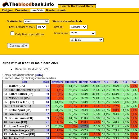
Search the Blood Bank
Pedigree
Production
Sire Stats
Breeder's Guide
Statistics for
Statistics based on foals
Least number of foals:
bred in
born in year
.
Only first crop stallions
.
sires with at least 10 foals born 2021
Race results due: 5/13/24
Colors and abbreviations [
info
]
Reorder table by clicking column headers
Sire
foals
premiers
qualifiers
starters
winners
<19
<16
>10
>50
1
Walner (CA)
21
0,0%
61,9%
33,3%
23,8%
33,3%
9,5%
19,0%
0,0%
2
Face Time Bourbon (FR)
55
1,8%
43,6%
25,5%
14,5%
23,6%
9,1%
7,3%
3,6%
3
Father Patrick (US)
30
0,0%
60,0%
43,3%
30,0%
36,7%
13,3%
13,3%
3,3%
4
Muscle Hill (US)
30
0,0%
46,7%
36,7%
20,0%
30,0%
6,7%
6,7%
3,3%
5
Quite Easy U.S. (US)
18
61,1%
44,4%
33,3%
11,1%
16,7%
5,6%
5,6%
5,6%
6
S.J.'s Caviar (US)
92
27,2%
29,3%
17,4%
6,5%
13,0%
2,2%
3,3%
2,2%
7
Perfect Spirit (US)
17
41,2%
35,3%
29,4%
17,6%
23,5%
0,0%
11,8%
0,0%
8
Greenshoe (US)
32
0,0%
56,2%
37,5%
12,5%
34,4%
9,4%
6,2%
0,0%
9
Brillantissime (FR)
39
12,8%
61,5%
41,0%
17,9%
30,8%
5,1%
7,7%
0,0%
10
Love You (FR)
21
14,3%
42,9%
19,0%
4,8%
19,0%
4,8%
4,8%
0,0%
11
From Above (SE)
27
29,6%
29,6%
22,2%
11,1%
18,5%
11,1%
7,4%
0,0%
12
Googoo Gaagaa (US)
130
14,6%
33,8%
29,2%
9,2%
23,8%
2,3%
3,1%
0,8%
13
Fabulous Wood (FR)
32
6,2%
40,6%
25,0%
6,2%
18,8%
3,1%
3,1%
0,0%
14
Trixton (US)
30
16,7%
50,0%
33,3%
16,7%
26,7%
3,3%
6,7%
0,0%