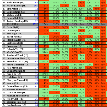
15
Tobin Kronos (IT)
65
49,2%
35,4%
24,6%
9,2%
15,4%
3,1%
3,1%
0,0%
16
Readly Express (SE)
105
5,7%
36,2%
21,9%
9,5%
16,2%
3,8%
3,8%
0,0%
17
Bird Parker (FR)
12
0,0%
41,7%
41,7%
8,3%
25,0%
8,3%
0,0%
0,0%
18
Campo Bahia (SE)
46
13,0%
34,8%
28,3%
8,7%
21,7%
8,7%
4,3%
0,0%
19
Maharajah (SE)
112
14,3%
50,0%
30,4%
9,8%
25,9%
2,7%
3,6%
0,0%
20
Cantab Hall (US)
13
0,0%
69,2%
38,5%
7,7%
38,5%
0,0%
0,0%
0,0%
21
Tactical Landing (US)
22
0,0%
27,3%
22,7%
9,1%
22,7%
4,5%
4,5%
0,0%
ALL SIRES
2727
27,0%
33,7%
22,2%
7,1%
16,6%
2,3%
2,7%
0,4%
22
Oasis Bi (IT)
10
10,0%
20,0%
20,0%
20,0%
20,0%
10,0%
0,0%
0,0%
23
Gotland (FR)
13
7,7%
53,8%
23,1%
7,7%
15,4%
7,7%
7,7%
0,0%
24
Bold Eagle (FR)
27
7,4%
29,6%
25,9%
14,8%
22,2%
7,4%
3,7%
0,0%
25
Mister J.P. (SE)
35
31,4%
20,0%
20,0%
8,6%
14,3%
0,0%
5,7%
0,0%
26
Flocki d'Aurcy (FR)
43
58,1%
25,6%
18,6%
9,3%
11,6%
4,7%
4,7%
0,0%
27
Earl Simon (FR)
20
40,0%
55,0%
40,0%
10,0%
25,0%
0,0%
0,0%
0,0%
28
Propulsion (US)
86
4,7%
46,5%
30,2%
8,1%
26,7%
2,3%
0,0%
0,0%
29
Orlando Vici (FR)
62
33,9%
40,3%
24,2%
3,2%
16,1%
1,6%
3,2%
0,0%
30
Who's Who (SE)
57
38,6%
29,8%
24,6%
5,3%
15,8%
1,8%
0,0%
0,0%
31
Southwind Frank (US)
12
0,0%
50,0%
25,0%
0,0%
25,0%
0,0%
0,0%
0,0%
32
International Moni (US)
12
8,3%
41,7%
25,0%
0,0%
16,7%
0,0%
0,0%
0,0%
33
Executive Caviar (SE)
68
41,2%
30,9%
22,1%
4,4%
13,2%
0,0%
1,5%
0,0%
34
Fourth Dimension (US)
34
14,7%
47,1%
32,4%
11,8%
20,6%
2,9%
0,0%
0,0%
35
Raja Mirchi (SE)
37
13,5%
56,8%
21,6%
8,1%
21,6%
0,0%
0,0%
0,0%
36
Up and Quick (FR)
17
11,8%
35,3%
17,6%
0,0%
11,8%
0,0%
0,0%
0,0%
37
King City (US)
16
37,5%
37,5%
37,5%
6,2%
37,5%
0,0%
0,0%
0,0%
38
Djali Boko (SE)
53
35,8%
15,1%
9,4%
3,8%
7,5%
0,0%
1,9%
0,0%
39
Charly du Noyer (FR)
19
10,5%
42,1%
36,8%
0,0%
21,1%
0,0%
0,0%
0,0%
40
Nuncio (US)
63
14,3%
31,7%
17,5%
3,2%
14,3%
0,0%
0,0%
0,0%
41
Donato Hanover (US)
61
26,2%
39,3%
19,7%
4,9%
11,5%
0,0%
1,6%
0,0%
42
Panne de Moteur (SE)
11
45,5%
54,5%
36,4%
9,1%
18,2%
0,0%
0,0%
0,0%
43
Call Me Keeper (SE)
11
45,5%
27,3%
27,3%
9,1%
27,3%
0,0%
0,0%
0,0%
44
Andover Andover (US)
18
66,7%
38,9%
16,7%
5,6%
16,7%
0,0%
0,0%
0,0%
45
Ready Cash (FR)
26
0,0%
42,3%
30,8%
7,7%
19,2%
7,7%
0,0%
0,0%
46
Mosaique Face (SE)
21
38,1%
28,6%
23,8%
4,8%
19,0%
0,0%
0,0%
0,0%
47
Ken Warkentin (US)
24
54,2%
25,0%
20,8%
0,0%
20,8%
0,0%
0,0%
0,0%