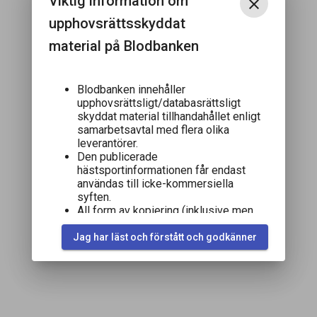
Viktig information om
close
upphovsrättsskyddat
material på Blodbanken
Blodbanken innehåller
upphovsrättsligt/databasrättsligt
skyddat material tillhandahållet enligt
samarbetsavtal med flera olika
leverantörer.
Den publicerade
hästsportinformationen får endast
användas till icke-kommersiella
syften.
All form av kopiering (inklusive men
inte begränsat till användning av
automatiserade verktyg eller mjukvara
Jag har läst och förstått och godkänner
som extraherar hästsportinformation)
av hela eller delar av publicerad
hästsportinformation är otillåten.
Dataleverantörer